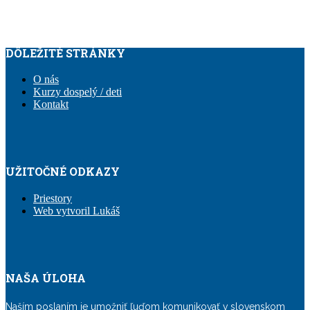
DÔLEŽITÉ STRÁNKY
O nás
Kurzy dospelý / deti
Kontakt
UŽITOČNÉ ODKAZY
Priestory
Web vytvoril Lukáš
NAŠA ÚLOHA
Naším poslaním je umožniť ľuďom komunikovať v slovenskom