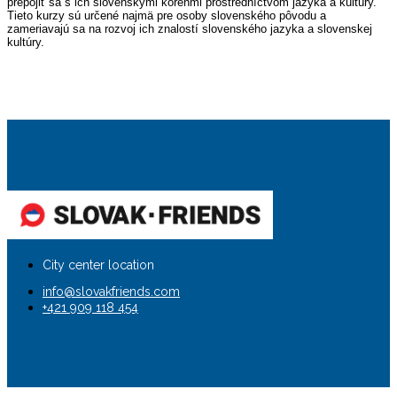
prepojiť sa s ich slovenskými koreňmi prostredníctvom jazyka a kultúry.
Tieto kurzy sú určené najmä pre osoby slovenského pôvodu a
zameriavajú sa na rozvoj ich znalostí slovenského jazyka a slovenskej
kultúry.
City center location
info@slovakfriends.com
+421 909 118 454