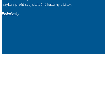
jazyku a prežiť svoj skutočný kultúrny zážitok.
Podmienky