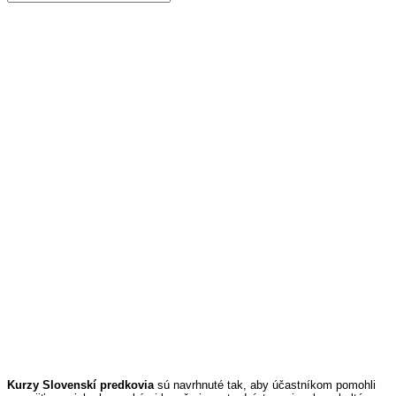
Kurzy Slovenskí predkovia
Home
>
Kurzy Slovenskí predkovia
Kurzy Slovenskí predkovia
sú navrhnuté tak, aby účastníkom pomohli